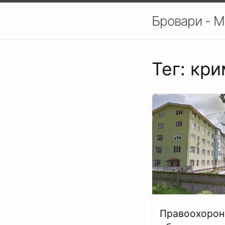
Бровари - М
Тег: кр
Правоохорон