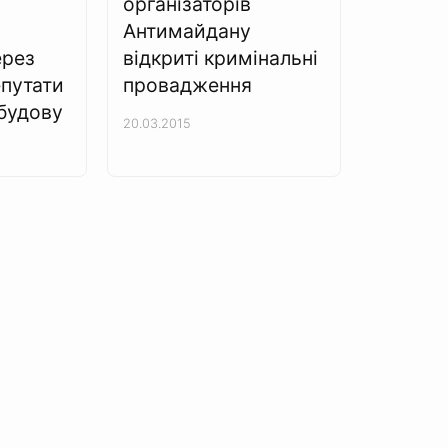
організаторів
Антимайдану
ерез
відкриті кримінальні
епутати
провадження
будову
20.03.2015