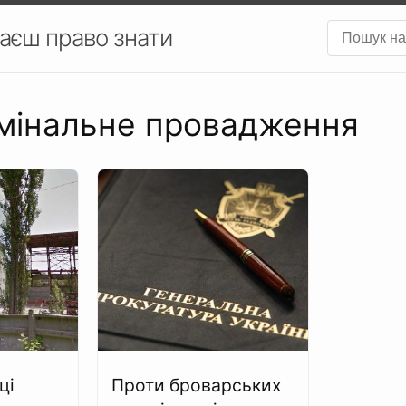
аєш право знати
имінальне провадження
ці
Проти броварських