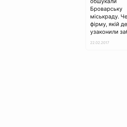
обшукали
Броварську
міськраду. Ч
фірму, якій д
узаконили за
22.02.2017