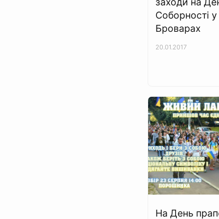
заходи на Де
Соборності у
Броварах
20.01.2017
На День прап