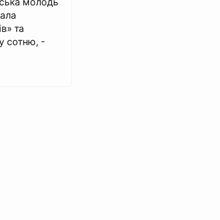
ська молодь
ала
ів» та
 сотню, -