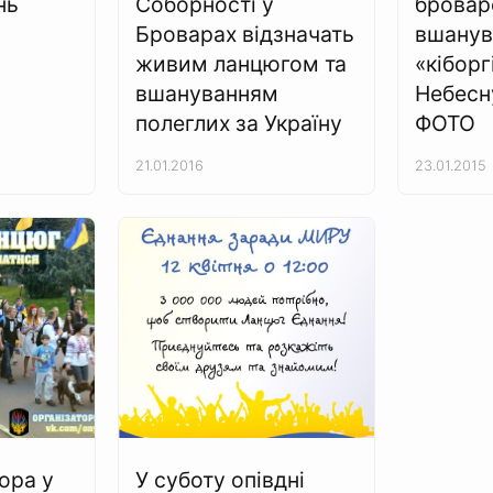
нь
Соборності у
бровар
Броварах відзначать
вшанув
живим ланцюгом та
«кіборг
вшануванням
Небесну
полеглих за Україну
ФОТО
21.01.2016
23.01.2015
ора у
У суботу опівдні