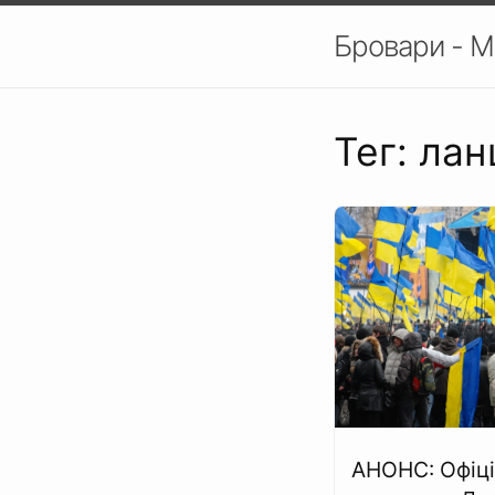
Бровари - М
Тег: ла
АНОНС: Офіці