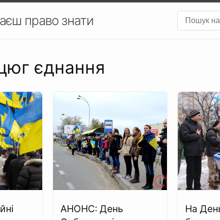
аєш право знати
нцюг єднання
йні
АНОНС: День
На Ден