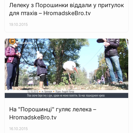
Лелеку з Порошинки віддали у притулок
для птахів – HromadskeBro.tv
19.10.2015
На "Порошинці" гуляє лелека –
HromadskeBro.tv
16.10.2015