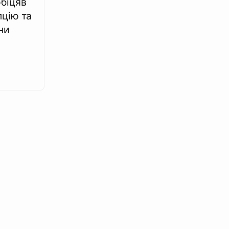
біцяв
цію та
ни