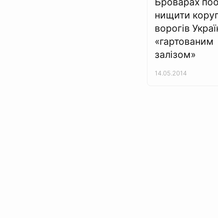
Броварах поо
нищити коруп
ворогів Украї
«гартованим
залізом»
14.05.2014