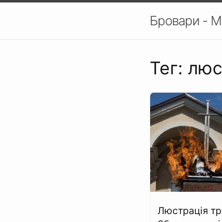
Бровари - М
Тег: лю
Люстрація тр