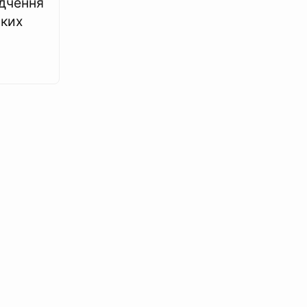
дчення
ьких