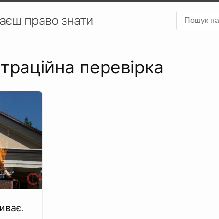
аєш право знати
страційна перевірка
иває.