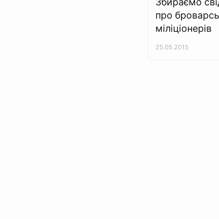
Збираємо сві
про броварс
міліціонерів
25.05.2015