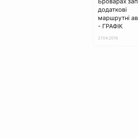
Броварах зап
додаткові
маршрутні а
- ГРАФІК
27.04.2016