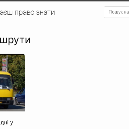
аєш право знати
ршрути
дні у