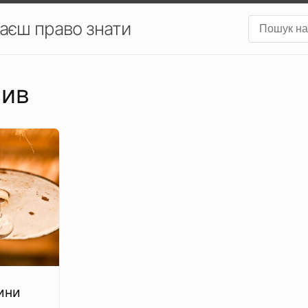
аєш право знати
сив
ини