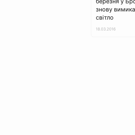
березня у Бр
знову вимик
світло
18.03.2016