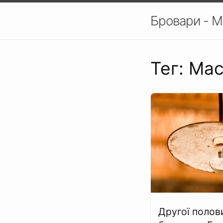
Бровари - М
Тег: Ма
Другої полов