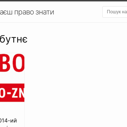
аєш право знати
йбутнє
014-ий