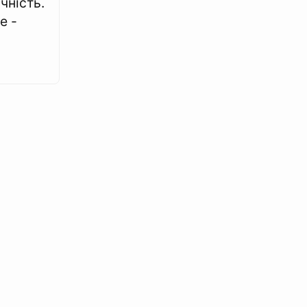
чність.
е -