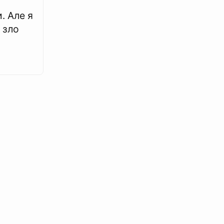
. Але я
 зло