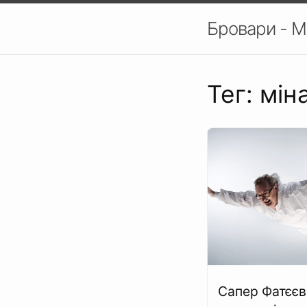
Бровари - М
Тег: мін
Сапер Фатєєв