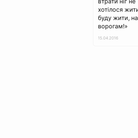
втрати ніг не
хотілося жити
буду жити, на
ворогам!»
15.04.2016