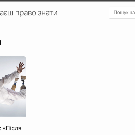
аєш право знати
а
: «Після