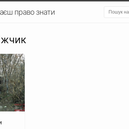
аєш право знати
іжчик
и