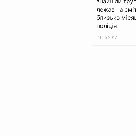
знайшли труп
лежав на смі
близько місяц
поліція
24.05.2017