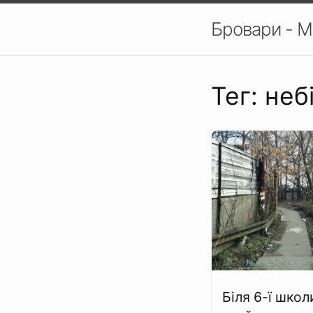
Бровари - М
Тег: неб
Біля 6-ї школ