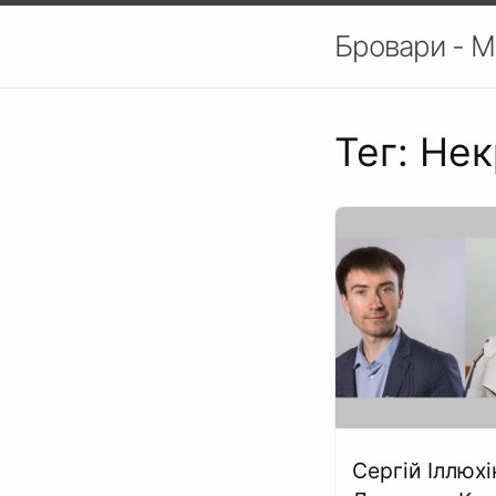
Бровари - М
Тег: Не
Сергій Іллюхі