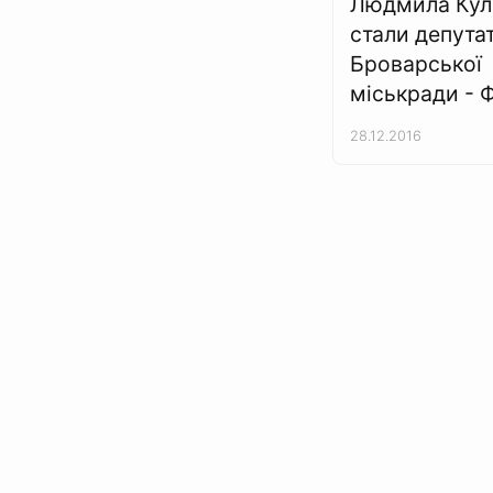
Людмила Кулі
стали депута
Броварської
міськради - 
28.12.2016