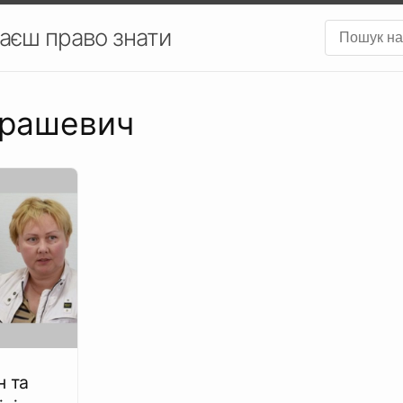
аєш право знати
крашевич
н та