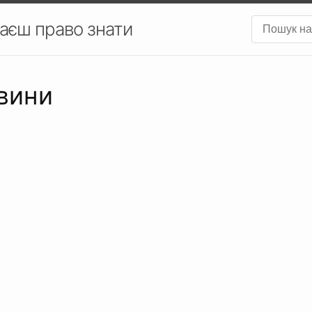
аєш право знати
ввини