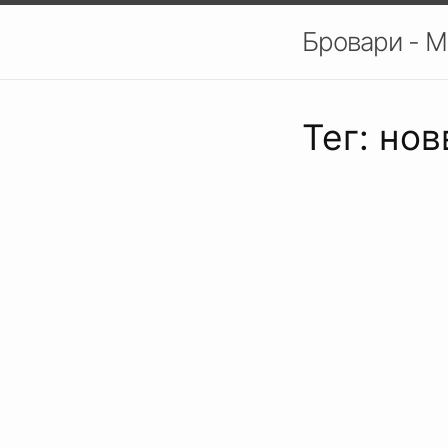
Бровари - М
Тег: но