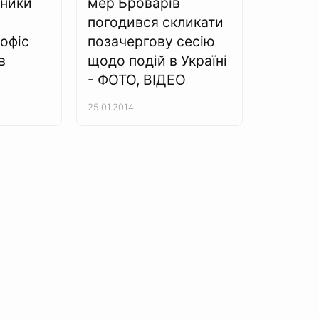
ьники
мер Броварів
погодився скликати
офіс
позачергову сесію
в
щодо подій в Україні
- ФОТО, ВІДЕО
25.01.2014