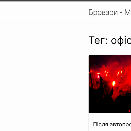
Бровари - М
Тег: офі
Після автопр