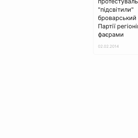
протестувал
"підсвітили"
броварський 
Партії регіоні
фаєрами
02.02.2014