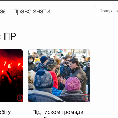
аєш право знати
с ПР
обігу
Під тиском громади