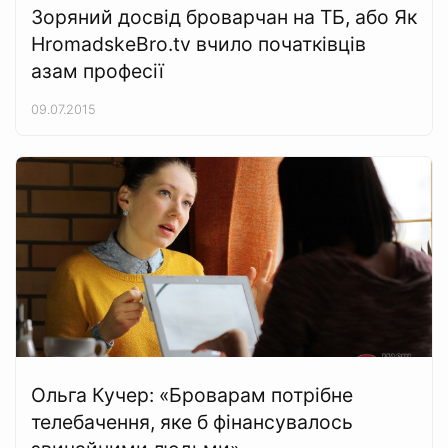
Зоряний досвід броварчан на ТБ, або Як
HromadskeBro.tv вчило початківців
азам професії
09.07.2015
Ольга Кучер: «Броварам потрібне
телебачення, яке б фінансувалось