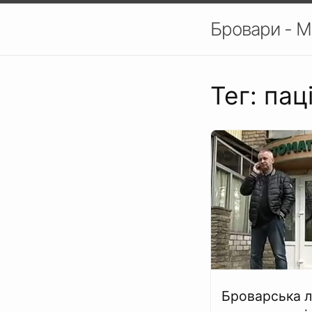
Бровари - М
Тег: пац
Броварська л