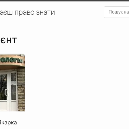
аєш право знати
ієнт
ікарка