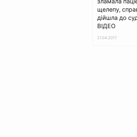
зламала паці
щелепу, спра
дійшла до суд
ВІДЕО
21.04.2017