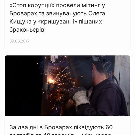
«Стоп корупції» провели мітинг у
Броварах та звинувачують Олега
Кищука у «кришуванні» піщаних
браконьєрів
09.06.2017
За два дні в Броварах ліквідують 60