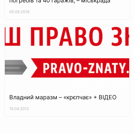
погребів та 40 гаражів, – міськрада
05.09.2016
Владний маразм – «крєпчає» + ВІДЕО
19.04.2012