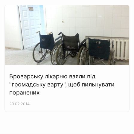
Броварську лікарню взяли під
"громадську варту", щоб пильнувати
поранених
20.02.2014