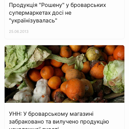
Продукція "Рошену" у броварських
супермаркетах досі не
"українізувалась"
25.06.2013
УНН: У броварському магазині
забраковано та вилучено продукцію