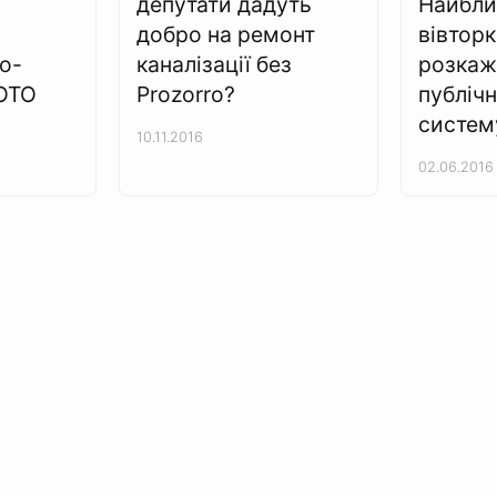
депутати дадуть
Найбли
добро на ремонт
вівтор
о-
каналізації без
розкаж
ФОТО
Prozorro?
публічн
систем
10.11.2016
02.06.2016