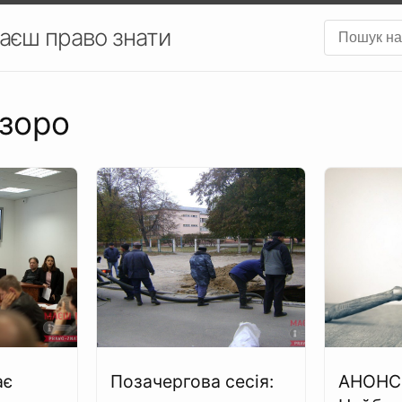
аєш право знати
озоро
ає
Позачергова сесія:
АНОНС