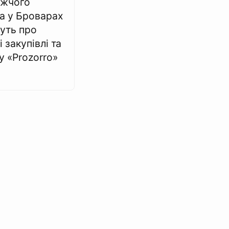
жчого
ка у Броварах
уть про
і закупівлі та
у «Prozorro»