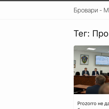
Бровари - М
Тег: Пр
Prozorro не д