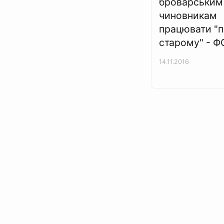
броварським
чиновникам
працювати "п
старому" - 
14.11.2016