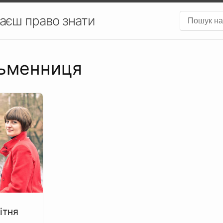
аєш право знати
сьменниця
ітня