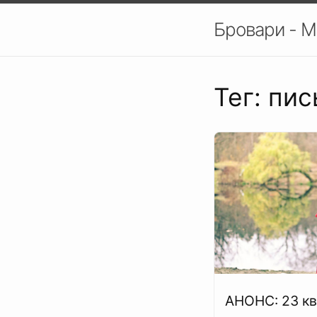
Бровари - М
Тег: пи
АНОНС: 23 кв