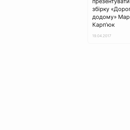
презентуват
збірку «Доро
додому» Марі
Карп’юк
19.04.2017