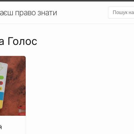
аєш право знати
а Голос
й