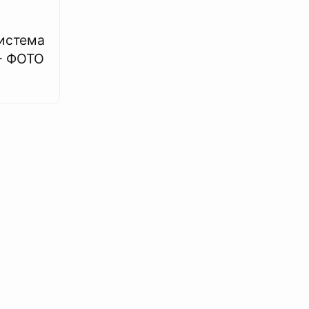
истема
- ФОТО