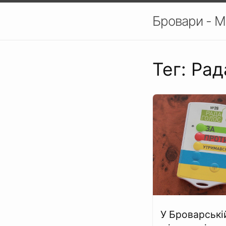
Бровари - М
Тег: Рад
У Броварські