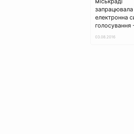
міськраді
запрацювала
електронна с
голосування 
03.08.2016