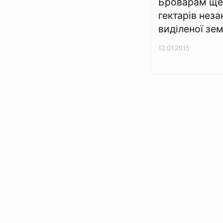
Броварам ще
гектарів нез
виділеної зем
12.01.2015