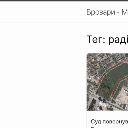
Бровари - М
Тег: ра
Суд поверну