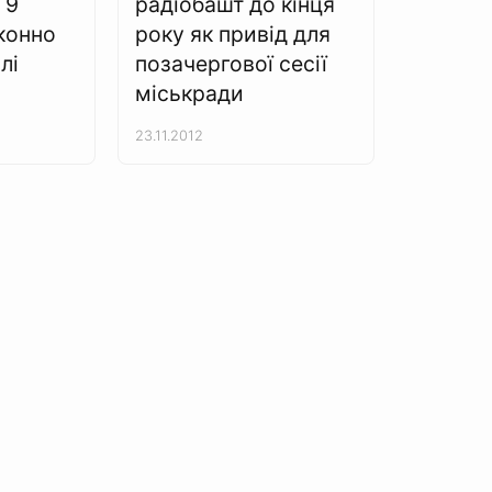
 9
радіобашт до кінця
аконно
року як привід для
лі
позачергової сесії
міськради
23.11.2012