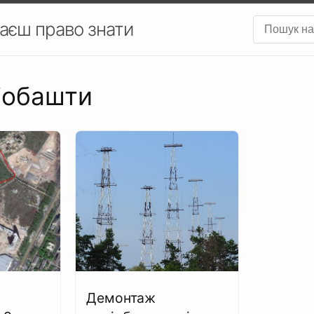
аєш право знати
діобашти
в
Демонтаж