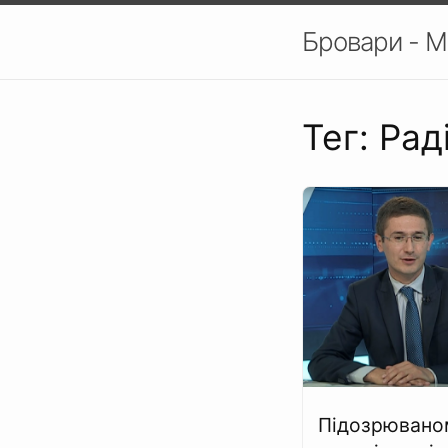
Бровари - М
Тег: Ра
Підозрювано