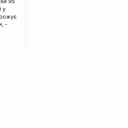
жки 95
і у
грожує
, -