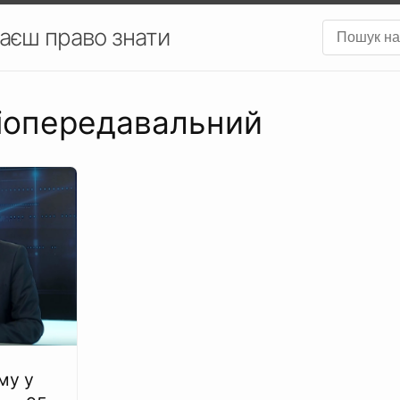
аєш право знати
діопередавальний
му у