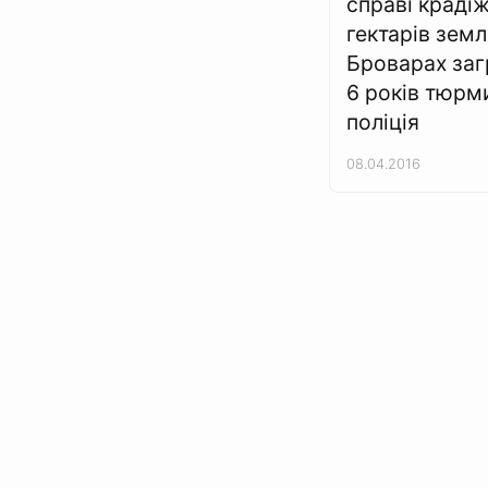
справі краді
гектарів земл
Броварах за
6 років тюрми
поліція
08.04.2016