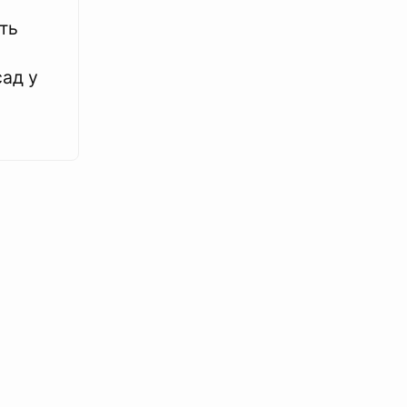
ть
сад у