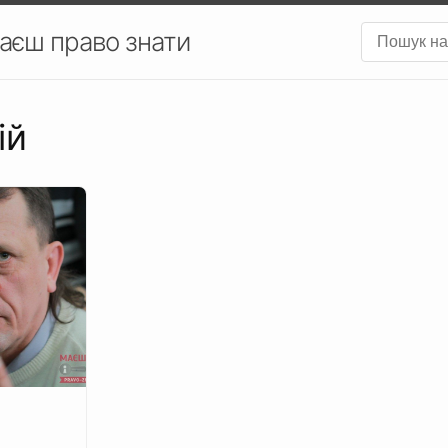
аєш право знати
ій