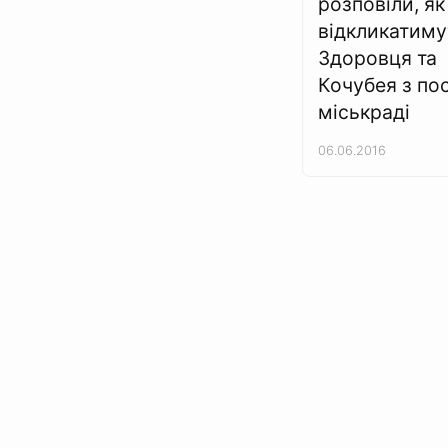
розповіли, як
відкликатиму
Здоровця та
Кочубея з по
міськраді
06.06.2016