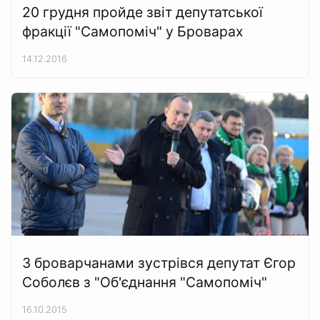
20 грудня пройде звіт депутатської
фракції "Самопоміч" у Броварах
14.12.2016
З броварчанами зустрівся депутат Єгор
Соболєв з "Об'єднання "Самопоміч"
16.10.2015