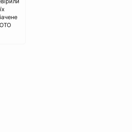
евірили
їх
бачене
ФОТО