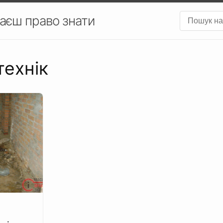
аєш право знати
технік