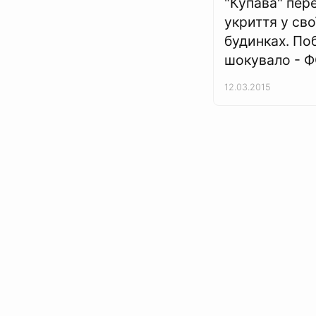
"Купава" пер
укриття у сво
будинках. По
шокувало - 
12.03.2015