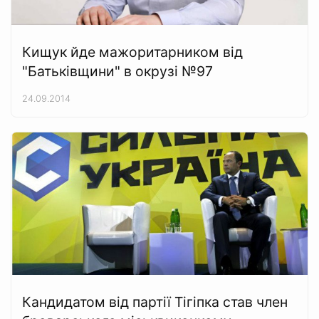
Кищук йде мажоритарником від
"Батьківщини" в окрузі №97
24.09.2014
Кандидатом від партії Тігіпка став член