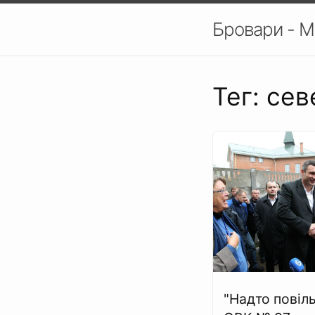
Бровари - М
Тег: сев
"Надто повіл