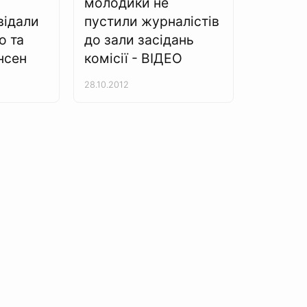
молодики не
відали
пустили журналістів
о та
до зали засідань
нсен
комісії - ВІДЕО
28.10.2012