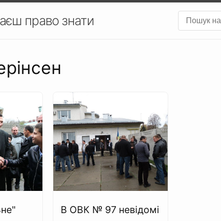
аєш право знати
ерінсен
ьне"
В ОВК № 97 невідомі