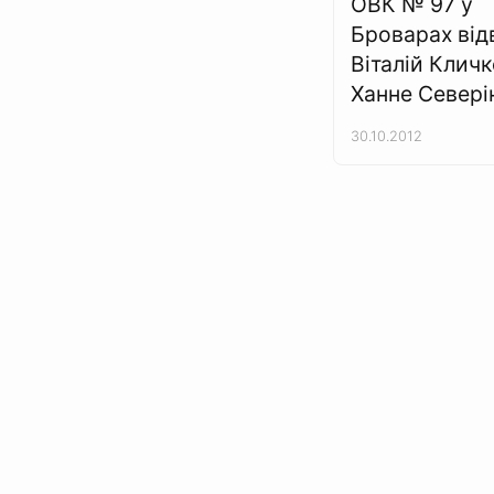
ОВК № 97 у
Броварах від
Віталій Кличк
Ханне Севері
30.10.2012