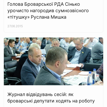
Голова Броварської РДА Сінько
урочисто нагородив сумнозвісного
«тітушку» Руслана Мишка
27.06.2015
Журнал відвідувань сесій: як
броварські депутати ходять на роботу