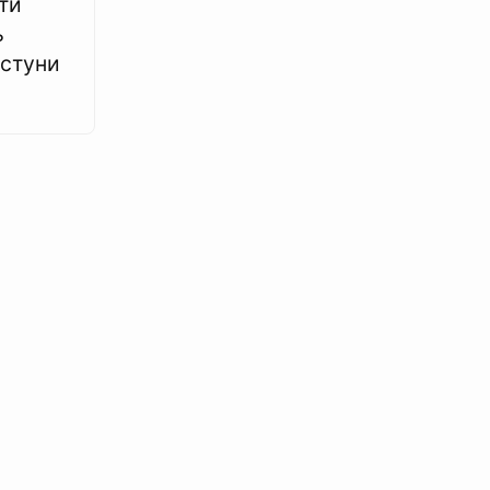
ти
ь
астуни