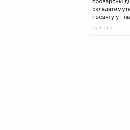
броварські ді
складатимут
посвяту у пл
25.05.2016