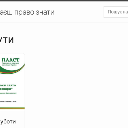
аєш право знати
ути
суботи