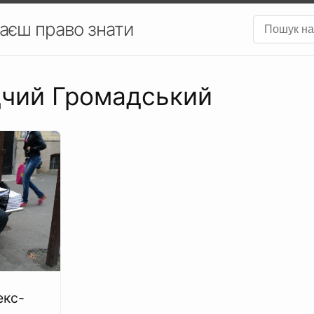
аєш право знати
ідчий Громадський
екс-