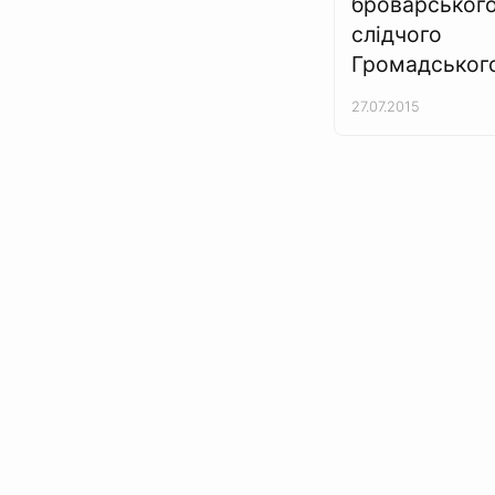
броварськог
слідчого
Громадськог
27.07.2015