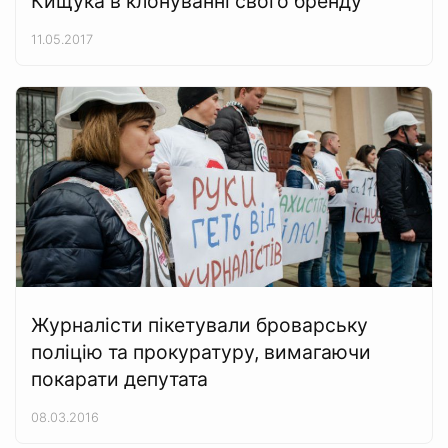
Кищука в клонуванні свого бренду
11.05.2017
Журналісти пікетували броварську
поліцію та прокуратуру, вимагаючи
покарати депутата
08.03.2016