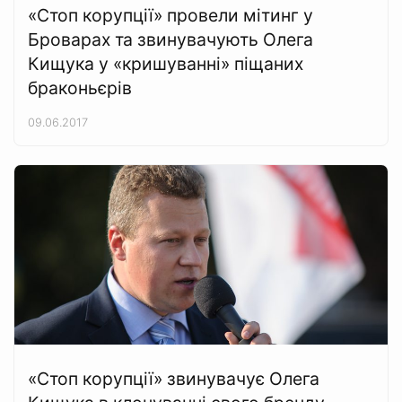
«Стоп корупції» провели мітинг у
Броварах та звинувачують Олега
Кищука у «кришуванні» піщаних
браконьєрів
09.06.2017
«Стоп корупції» звинувачує Олега