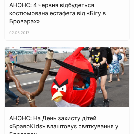
АНОНС: 4 червня відбудеться
костюмована естафета від «Бігу в
Броварах»
02.06.2017
АНОНС: На День захисту дітей
«БравоKids» влаштовує святкування у