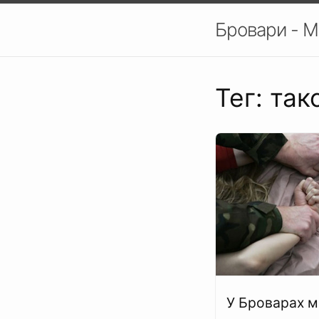
Бровари - М
Тег: такс
У Броварах мі