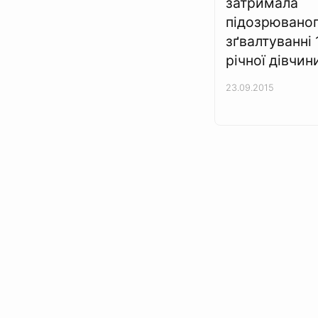
затримала
підозрюваног
зґвалтуванні 
річної дівчин
23.09.2015