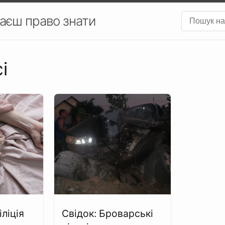
аєш право знати
і
ліція
Свідок: Броварські