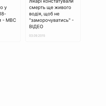
лікарі констатували
о у
смерть ще живого
18-
водія, щоб не
и - МВС
"заморочуватись" -
ВІДЕО
03.09.2015