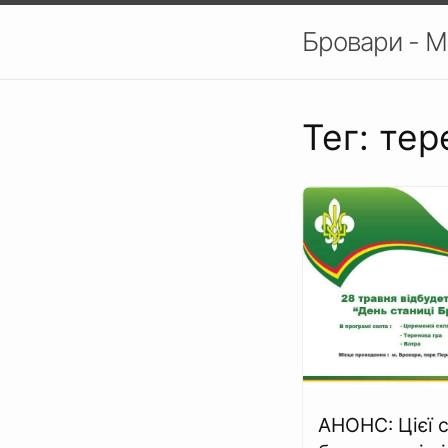
Бровари - М
Тег: тер
АНОНС: Цієї 