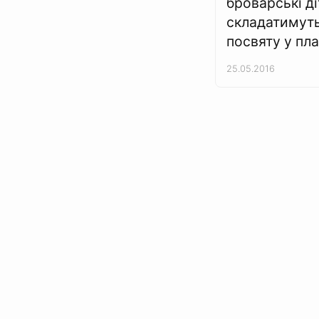
броварські ді
складатимут
посвяту у пл
25.05.2016