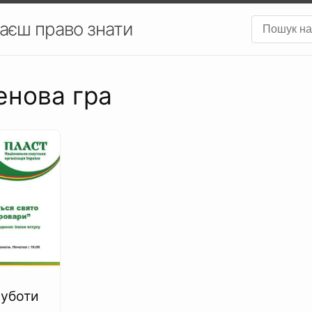
аєш право знати
енова гра
суботи