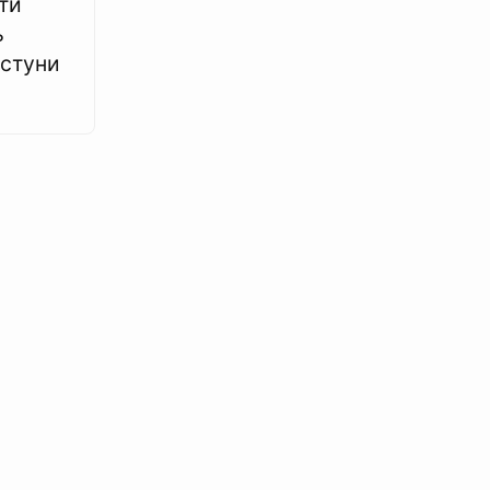
ти
ь
астуни