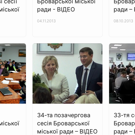
і сесії
Броварської міської
Бровар
міської
ради - ВІДЕО
ради –
04.11.2013
08.10.2013
34-та позачергова
33-тя с
міської
сесія Броварської
Бровар
міської ради – ВІДЕО
ради –