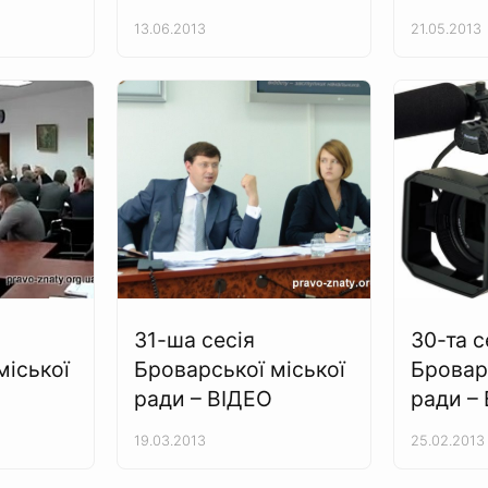
13.06.2013
21.05.2013
31-ша сесія
30-та с
міської
Броварської міської
Бровар
ради – ВІДЕО
ради –
19.03.2013
25.02.2013