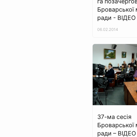
га позачергов
Броварської 
ради - ВІДЕО
06.02.2014
37-ма сесія
Броварської 
ради – ВІДЕО