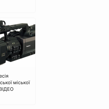
есія
ської міської
 ВІДЕО