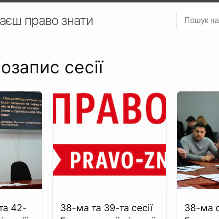
аєш право знати
еозапис сесії
та 42-
38-ма та 39-та сесії
38-ма 