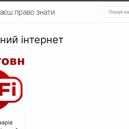
аєш право знати
ьний інтернет
варів