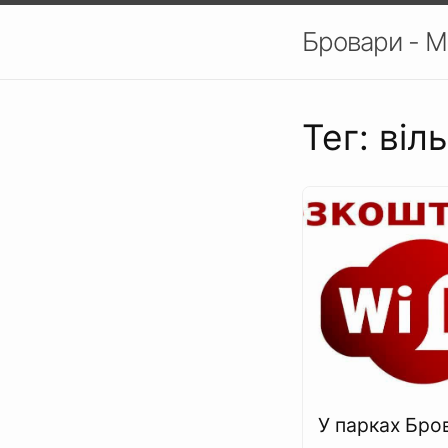
Бровари - М
Тег: віл
У парках Бро