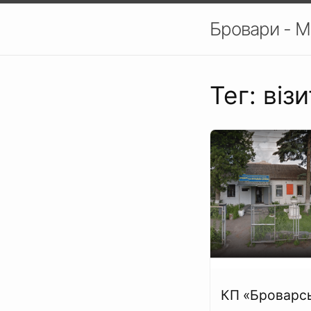
Бровари - М
Тег: віз
КП «Броварс