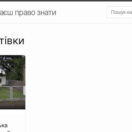
аєш право знати
итівки
ька