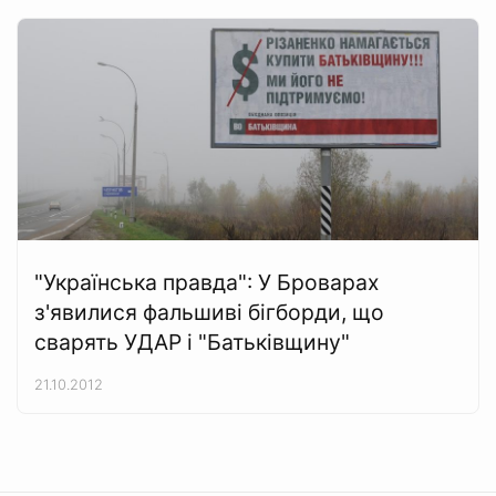
"Українська правда": У Броварах
з'явилися фальшиві бігборди, що
сварять УДАР і "Батьківщину"
21.10.2012