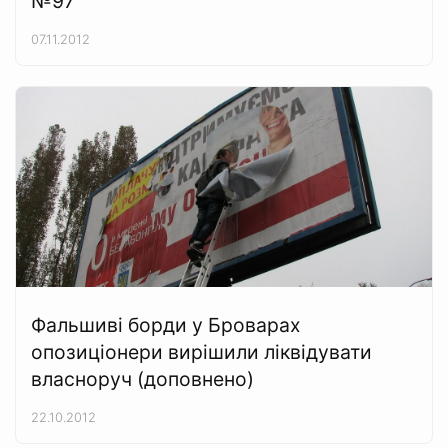
№97
07.11.2012
Фальшиві борди у Броварах
опозиціонери вирішили ліквідувати
власноруч (доповнено)
22.10.2012