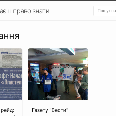
аєш право знати
дання
 рейд:
Газету "Вести"