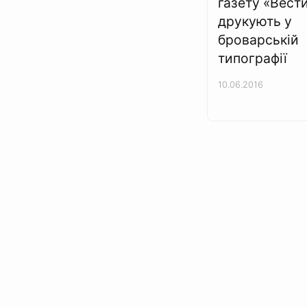
газету «Вести
друкують у
броварській
типографії
10.06.2016