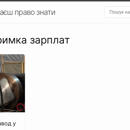
аєш право знати
тримка зарплат
авод у