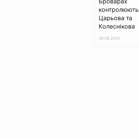
Броварах
контролюють
Царьова та
Колеснікова
26.06.2014