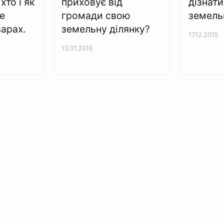
хто і як
приховує від
дізнат
е
громади свою
земель
арах.
земельну ділянку?
17.12.2015
13.01.2016