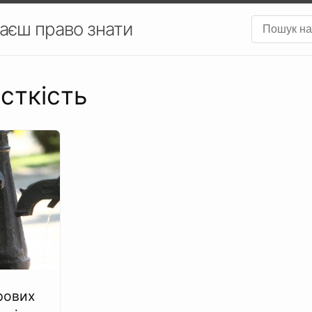
аєш право знати
сткість
рових