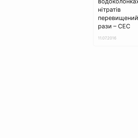
водоколонках
нітратів
перевищений
рази – СЕС
11.07.2016