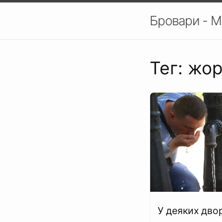
Бровари - М
Тег: жор
У деяких дво