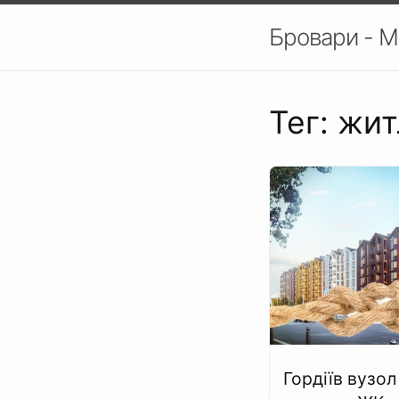
Бровари - М
Тег: жи
Гордіїв вузол