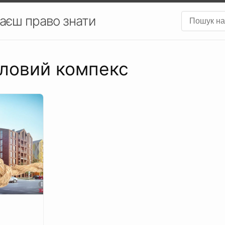
аєш право знати
тловий компекс