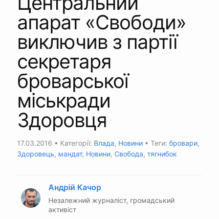
Центральний
апарат «Свободи»
виключив з партії
секретаря
броварської
міськради
Здоровця
17.03.2016
• Категорії:
Влада
,
Новини
• Теги:
бровари
,
Здоровець
,
мандат
,
Новини
,
Свобода
,
тягнибок
Андрій Качор
Незалежний журналіст, громадський
активіст