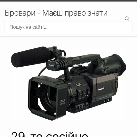
Бровари - Маєш право знати
29-те сесійне