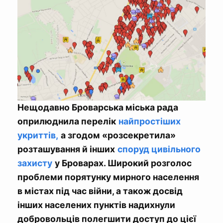
Нещодавно Броварська міська рада
оприлюднила перелік
найпростіших
укриттів,
а згодом «розсекретила»
розташування й інших
споруд цивільного
захисту
у Броварах. Широкий розголос
проблеми порятунку мирного населення
в містах під час війни, а також досвід
інших населених пунктів надихнули
добровольців полегшити доступ до цієї