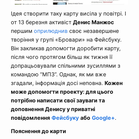
Ідея створити таку карту висіла у повітрі. І
от 13 березня активіст
Денис Манжос
першим
оприлюднив
своє незавершене
творіння у групі «Бровари» на Фейсбуку.
Він закликав допомогти доробити карту,
після чого протягом більш як тижня її
допрацьовували спільними зусиллями з
командою “МПЗ”. Однак, як ми вже
згадали, інформація досі неповна.
Кожен
може допомогти проекту: для цього
потрібно написати свої зауваги та
доповнення Денису у приватні
повідомлення
Фейсбуку
або
Google
+
.
Пояснення до карти