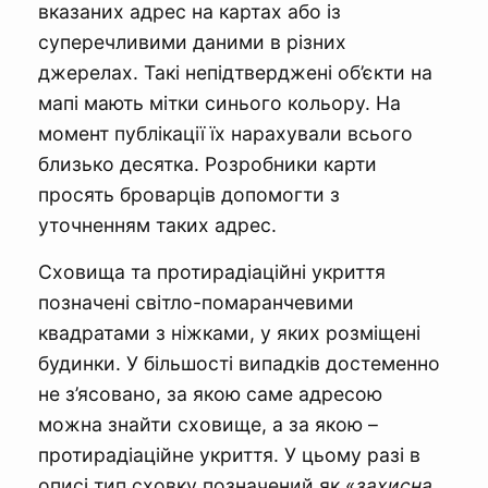
вказаних адрес на картах або із
суперечливими даними в різних
джерелах. Такі непідтверджені об’єкти на
мапі мають мітки синього кольору. На
момент публікації їх нарахували всього
близько десятка. Розробники карти
просять броварців допомогти з
уточненням таких адрес.
Сховища та протирадіаційні укриття
позначені світло-помаранчевими
квадратами з ніжками, у яких розміщені
будинки. У більшості випадків достеменно
не з’ясовано, за якою саме адресою
можна знайти сховище, а за якою –
протирадіаційне укриття. У цьому разі в
описі тип сховку позначений як «
захисна