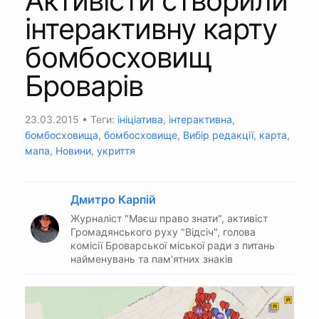
Активісти створили
інтерактивну карту
бомбосховищ
Броварів
23.03.2015
• Теги:
ініціатива
,
інтерактивна
,
бомбосховища
,
бомбосховище
,
Вибір редакції
,
карта
,
мапа
,
Новини
,
укриття
Дмитро Карпій
Журналіст "Маєш право знати", активіст
Громадянського руху "Відсіч", голова
комісії Броварської міської ради з питань
найменувань та пам'ятних знаків