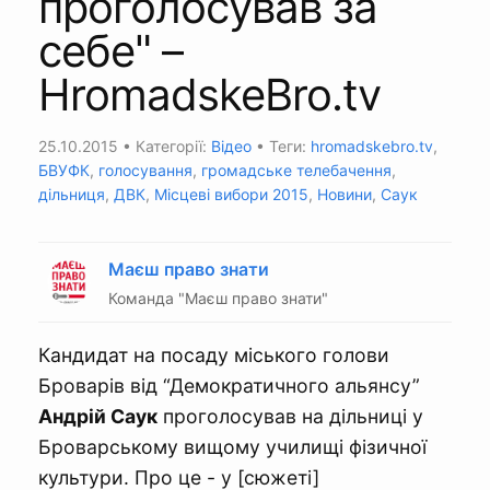
проголосував за
себе" –
HromadskeBro.tv
25.10.2015
• Категорії:
Відео
• Теги:
hromadskebro.tv
,
БВУФК
,
голосування
,
громадське телебачення
,
дільниця
,
ДВК
,
Місцеві вибори 2015
,
Новини
,
Саук
Маєш право знати
Команда "Маєш право знати"
Кандидат на посаду міського голови
Броварів від “Демократичного альянсу”
Андрій Саук
проголосував на дільниці у
Броварському вищому училищі фізичної
культури. Про це - у [сюжеті]