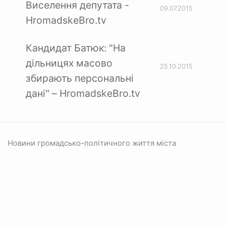
Виселення депутата -
09.07.2015
HromadskeBro.tv
Кандидат Батюк: "На
дільницях масово
25.10.2015
збирають персональні
дані" – HromadskeBro.tv
Новини громадсько-політичного життя міста