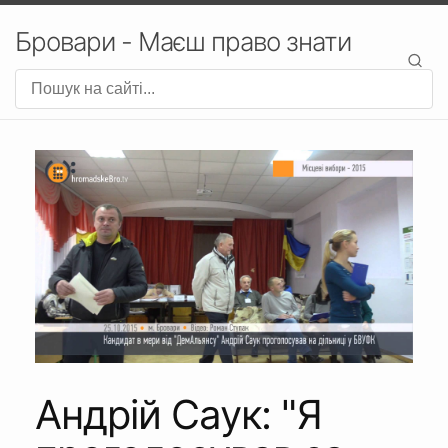
Бровари - Маєш право знати
Андрій Саук: "Я