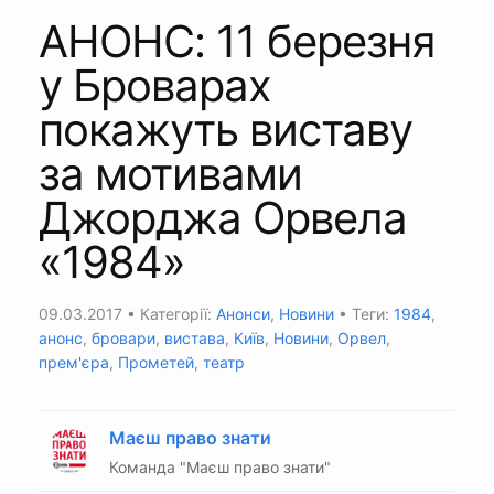
АНОНС: 11 березня
у Броварах
покажуть виставу
за мотивами
Джорджа Орвела
«1984»
09.03.2017
• Категорії:
Анонси
,
Новини
• Теги:
1984
,
анонс
,
бровари
,
вистава
,
Київ
,
Новини
,
Орвел
,
прем'єра
,
Прометей
,
театр
Маєш право знати
Команда "Маєш право знати"