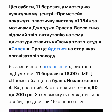
Цієї суботи, 11 березня, у мистецько-
культурному центрі «Прометей»
покажуть пластичну виставу «1984» за
мотивами Джорджа Орвела. Всесвітньо
відомий твір-антиутопію на тему
диктатури ставить київська театр-студія
«
Сплеш
». Про це
йдеться
на сторінках
організаторів заходу.
Як зазначено в
оголошення
х, вистава
відбудеться
11 березня о 18:00
в МКЦ
«Прометей», що на
бульв. Незалежності,
4
. Вхід платний. Вартість квитків –
від 90
до 200 грн
. Захід зможуть відвідати лише
особи, що досягли 16-річного віку.