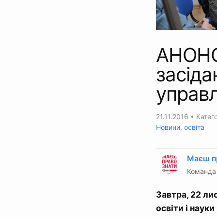
АНОНС:
засіда
управл
21.11.2016
• Катего
Новини
,
освіта
Маєш п
Команда 
Завтра, 22 ли
освіти і наук