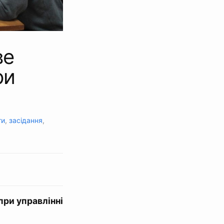
ве
ри
ти
,
засідання
,
при управлінні