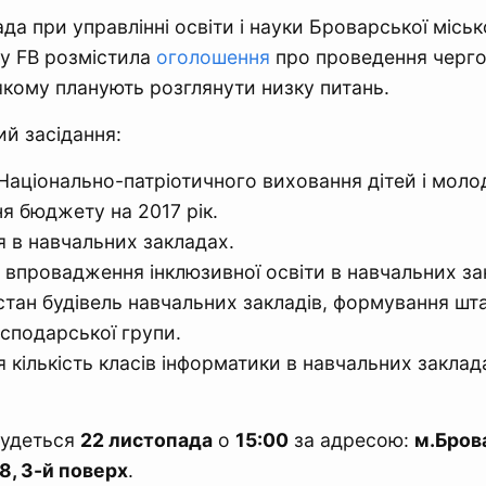
да при управлінні освіти і науки Броварської міськ
 у FB розмістила
оголошення
про проведення черг
 якому планують розглянути низку питань.
й засідання:
аціонально-патріотичного виховання дітей і молод
 бюджету на 2017 рік.
 в навчальних закладах.
 впровадження інклюзивної освіти в навчальних за
стан будівель навчальних закладів, формування шт
сподарської групи.
 кількість класів інформатики в навчальних заклад
будеться
22 листопада
о
15:00
за адресою:
м.Бров
18, 3-й поверх
.