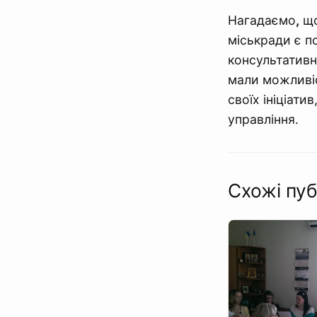
Нагадаємо
,
що
міськради є п
консультативн
мали можливі
своїх ініціати
управління.
Схожі пуб