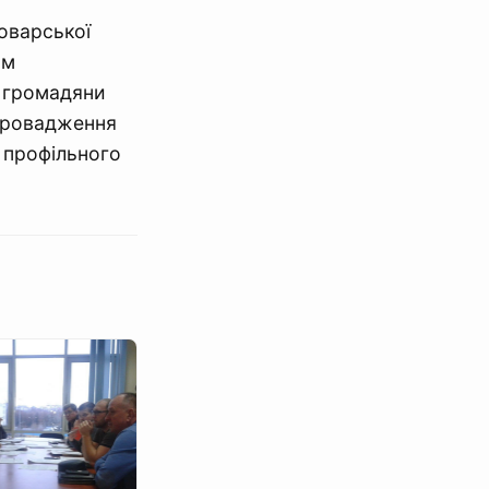
оварської
им
и громадяни
провадження
ю профільного