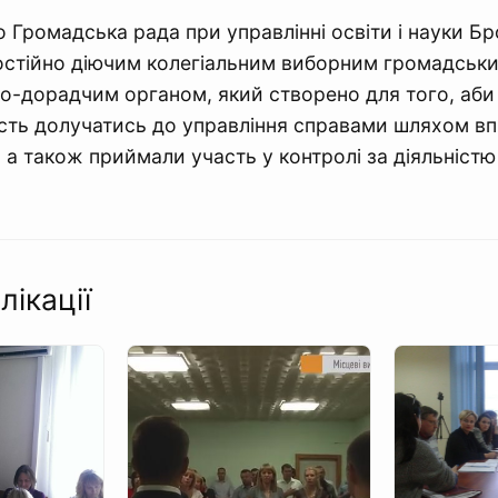
 Громадська рада при управлінні освіти і науки Бр
остійно діючим колегіальним виборним громадськ
о-дорадчим органом, який створено для того, аб
сть долучатись до управління справами шляхом в
в, а також приймали участь у контролі за діяльніст
лікації