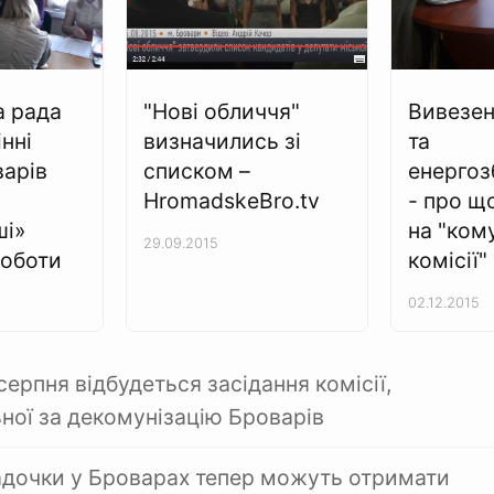
а рада
"Нові обличчя"
Вивезен
нні
визначились зі
та
варів
списком –
енерго
HromadskeBro.tv
- про щ
ші»
на "ком
29.09.2015
роботи
комісії"
02.12.2015
ерпня відбудеться засідання комісії,
ьної за декомунізацію Броварів
адочки у Броварах тепер можуть отримати