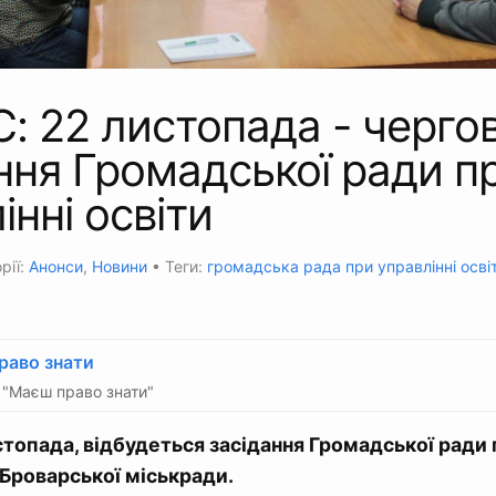
 22 листопада - черго
ння Громадської ради п
інні освіти
рії:
Анонси
,
Новини
• Теги:
громадська рада при управлінні осві
раво знати
"Маєш право знати"
стопада, відбудеться засідання Громадської ради 
и Броварської міськради.