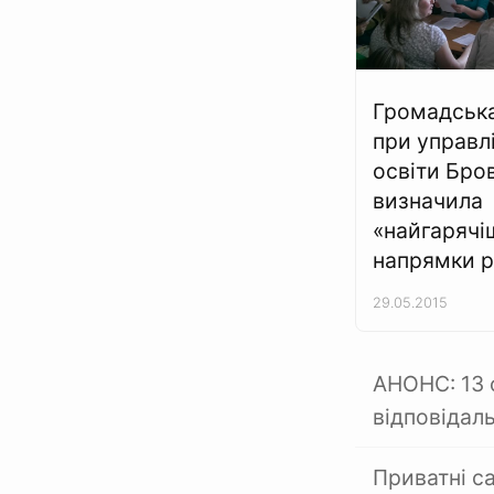
Громадськ
при управлі
освіти Бро
визначила
«найгарячі
напрямки 
29.05.2015
АНОНС: 13 с
відповідал
Приватні с