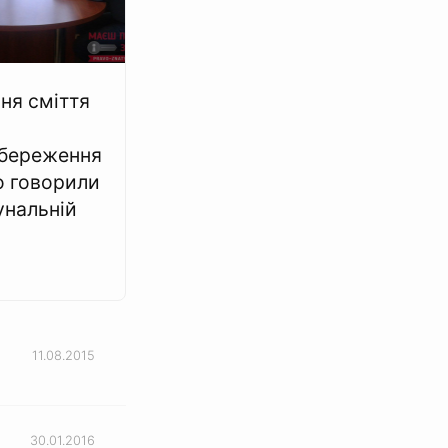
ня сміття
збереження
о говорили
унальній
11.08.2015
30.01.2016