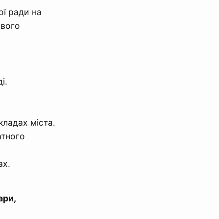
ої ради на
ового
і.
кладах міста.
атного
ах.
ари,