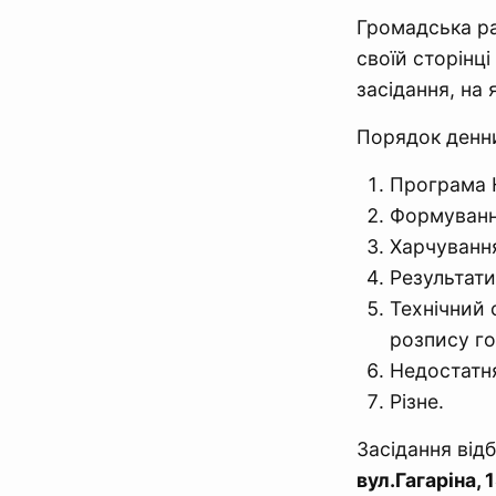
Громадська ра
своїй сторінці
засідання, на
Порядок денни
Програма Н
Формування
Харчування
Результати
Технічний 
розпису го
Недостатня
Різне.
Засідання від
вул.Гагаріна, 